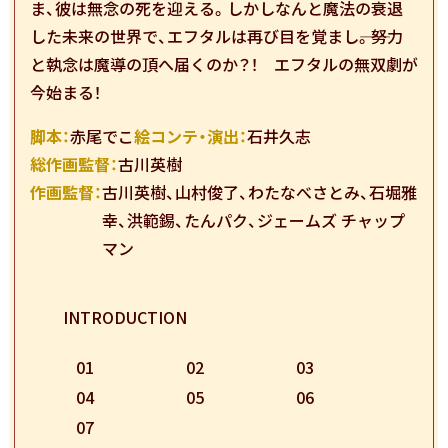
ま、彼は無念の死を迎える。しかしなんと魔法の衰退
した未来の世界で、エフタルは再び目を覚まし――。努力
と執念は魔導の頂へ届くのか？！ エフタルの無双劇が
今始まる！
脚本：
赤尾でこ
絵コンテ・演出：
石井久志
総作画監督：
古川英樹
作画監督：
古川英樹、
山村俊了、
わたなべさとみ、
石堀雅
幸、
洪範錫、
たんパク、
ジェームズ チャップ
マン
INTRODUCTION
01
02
03
04
05
06
07