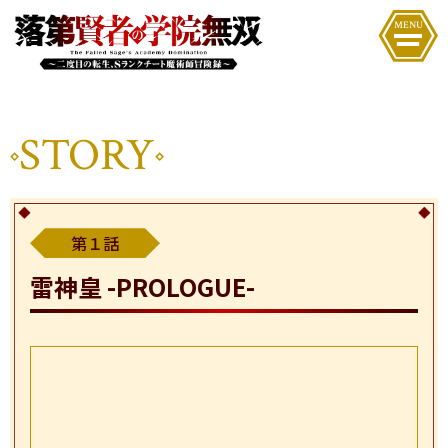
INTRODUCTION
STORY
STORY
第１話
STAFF&CAST
雷神皇 -PROLOGUE-
CHARACTER
BOOKS