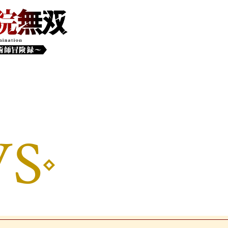
CTION
STOR
AST
CHAR
S
anime