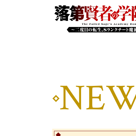
INTRODU
STAFF&C
NEW
BOOKS
X
@rakudai_