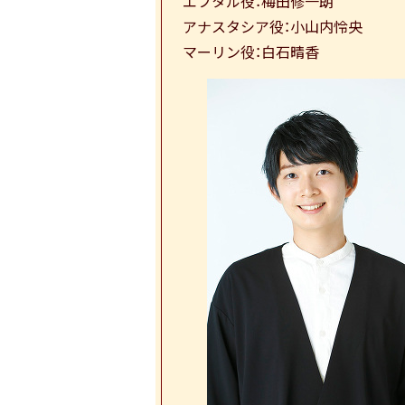
エフタル役：梅田修一朗
アナスタシア役：小山内怜央
マーリン役：白石晴香