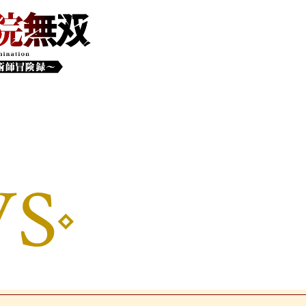
anime
S