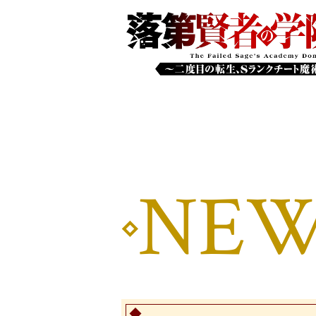
BOOKS
X
@rakudai_
NEW
Share